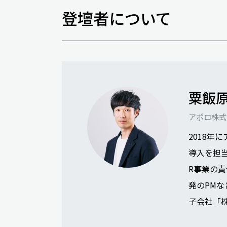
登壇者について
粟飯原
アポロ株式
2018年
導入を担
R事業の
発のPMな
子会社「