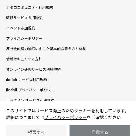
アポロコミュニティ利用規約
研修サービス 利用規約
イベント参加規約
プライバシーポリシー
反社会的勢力排除に向けた基本的な考え方と体制
情報セキュリティ方針
オンライン研修サービス利用規約
ilodoli サービス利用規約
ilodoli プライバシーポリシー
テックミン サービス利用規約
このサイトではサービス向上のためクッキーを利用しています。
テックミン プライバシーポリシー
詳細につきましては
プライバシーポリシー
をご確認ください。
ページトッ
拒否する
同意する
© APOLLO, INC.