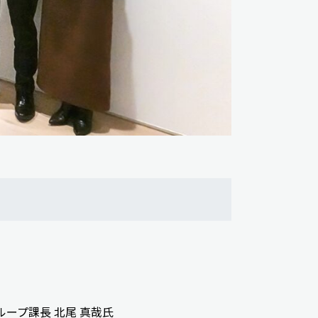
ープ課長 北尾 真哉氏